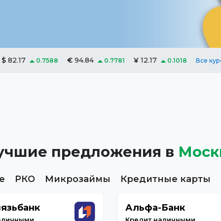
$
82.17
€
94.84
¥
12.17
0.7588
0.7781
0.1018
Все кур
учшие предложения
в
Моск
е
РКО
Микрозаймы
Кредитные карты
язьбанк
Альфа-Банк
аличными
Кредит наличными