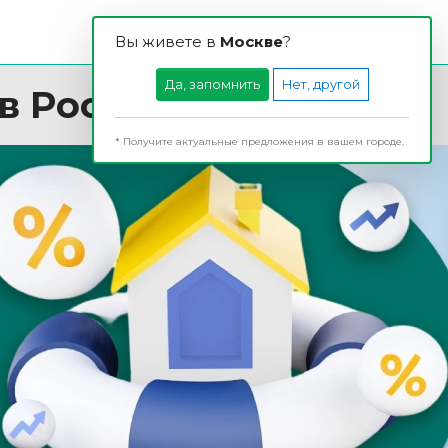
Вы живете в
Москвe
?
Да, запомнить
Нет, другой
в России
* Получите актуальные предложения в вашем городе.