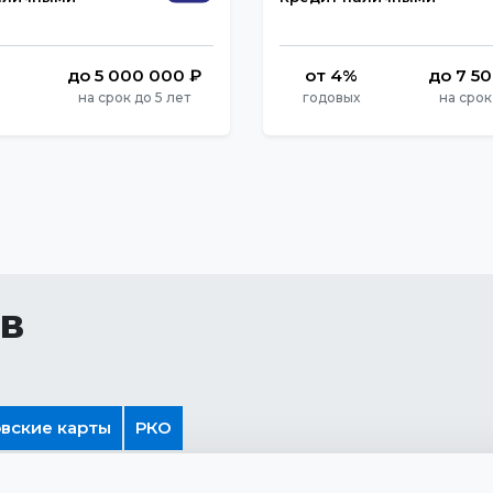
до 5 000 000 ₽
от 4%
до 7 5
на срок до 5 лет
годовых
на срок
в
вские карты
РКО