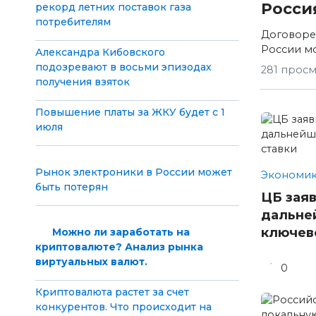
Росси
рекорд летних поставок газа
потребителям
Договорен
России м
Александра Кибовского
подозревают в восьми эпизодах
281 прос
получения взяток
Повышение платы за ЖКУ будет с 1
июля
Рынок электроники в России может
Экономик
быть потерян
ЦБ зая
дальне
ключев
Можно ли заработать на
криптовалюте? Анализ рынка
виртуальных валют.
0
Криптовалюта растет за счет
конкурентов. Что происходит на