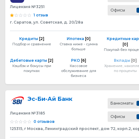
Лицензия №3251
Офисы
1 отзыв
г. Саратов, ул. Советская, д. 20/28а
Кредиты
[2]
Ипотека
[0]
Кредитные ка
Подбор и сравнение
Ставка ниже - сумма
[0]
больше
Покупай без проце
Дебетовые карты
[2]
РКО
[6]
Вклады
[0]
Кэшбэк и бонусы при
Кассовое
Хранение, накопл
покупках
обслуживание для
по проценты
бизнеса
Эс-Би-Ай Банк
Банкоматы
Лицензия №3185
Офисы
0 отзывов
125315, г Москва, Ленинградский проспект, дом 72, корп.2, ко