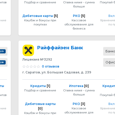
нтов
Подбор и сравнение
Ставка ниже - сумма
Покупай 
больше
Дебетовые карты
[5]
РКО
[5]
Вк
ение
Кэшбэк и бонусы при
Кассовое
Хранение
покупках
обслуживание для
по 
бизнеса
Райффайзен Банк
Банк
29
Лицензия №3292
Офи
28
0 отзывов
г. Саратов, ул. Большая Садовая, д. 239
рты
Кредиты
[1]
Ипотека
[0]
Кредит
Подбор и сравнение
Ставка ниже - сумма
больше
нтов
Покупай 
Дебетовые карты
РКО
[3]
Вк
ение
[0]
Кассовое
Хранение
обслуживание для
по 
Кэшбэк и бонусы при