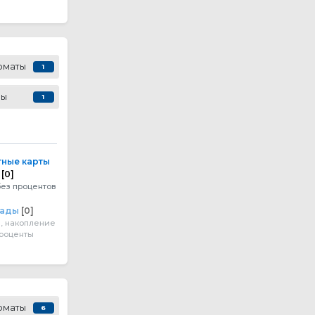
оматы
1
сы
1
ные карты
[0]
без процентов
лады
[0]
, накопление
проценты
оматы
6