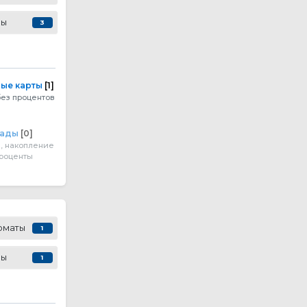
сы
3
ые карты
[1]
без процентов
лады
[0]
, накопление
проценты
оматы
1
сы
1