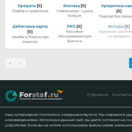
Кредиты
[0]
Ипотека
[0]
Кредитные ка
Подбор и сравнение
Ставка ниже - сумма
[0]
больше
Покупай без проце
Дебетовые карты
РКО
[0]
Вклады
[0]
[0]
Кассовое
Хранение, накопл
обслуживание для
по проценты
Кэшбэк и бонусы при
бизнеса
покупках
О проекте
Контакты
Наш супермаркет постоянно совершенствуется. Мы стараемся уд
нововведениями. Используя данный сайт, вы даете согласие на со
устройстве. Если вы не хотите использовать файлы cookie, измени