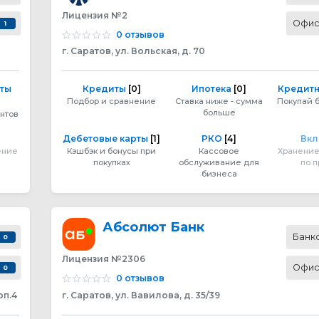
Лицензия №2
Офи
1
0 отзывов
г. Саратов, ул. Вольская, д. 70
рты
Кредиты
[0]
Ипотека
[0]
Кредитн
Подбор и сравнение
Ставка ниже - сумма
Покупай 
больше
нтов
Дебетовые карты
[1]
РКО
[4]
Вк
ение
Кэшбэк и бонусы при
Кассовое
Хранение
покупках
обслуживание для
по 
бизнеса
Абсолют Банк
Банк
0
Лицензия №2306
Офи
0
0 отзывов
рп.4
г. Саратов, ул. Вавилова, д. 35/39