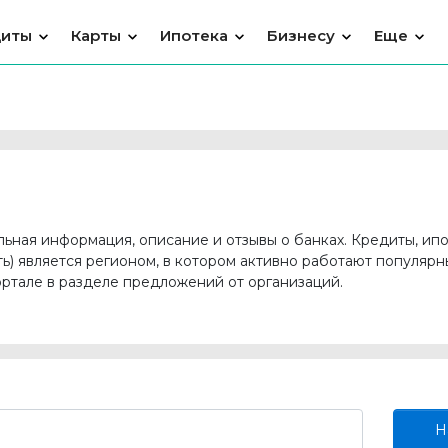
диты
Карты
Ипотека
Бизнесу
Еще
альная информация, описание и отзывы о банках. Кредиты, ип
ть) является регионом, в котором активно работают популя
ртале в разделе предложений от организаций.
Н