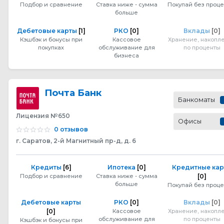
Подбор и сравнение
Ставка ниже - сумма
Покупай без проце
больше
Дебетовые карты
[1]
РКО
[0]
Вклады
[0]
Кэшбэк и бонусы при
Кассовое
Хранение, накопл
покупках
обслуживание для
по проценты
бизнеса
Почта Банк
Банкоматы
Лицензия №650
Офисы
0 отзывов
г. Саратов, 2-й Магнитный пр-д, д. 6
Кредиты
[6]
Ипотека
[0]
Кредитные ка
Подбор и сравнение
Ставка ниже - сумма
[0]
больше
Покупай без проце
Дебетовые карты
РКО
[0]
Вклады
[0]
[0]
Кассовое
Хранение, накопл
обслуживание для
по проценты
Кэшбэк и бонусы при