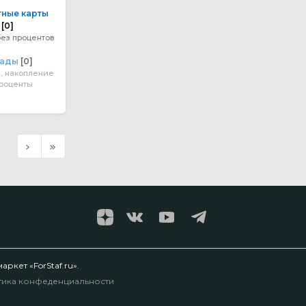
ные карты
[0]
без процентов
лады
[0]
, накопление
проценты
ркет «ForStaf.ru».
тика конфеденциальности