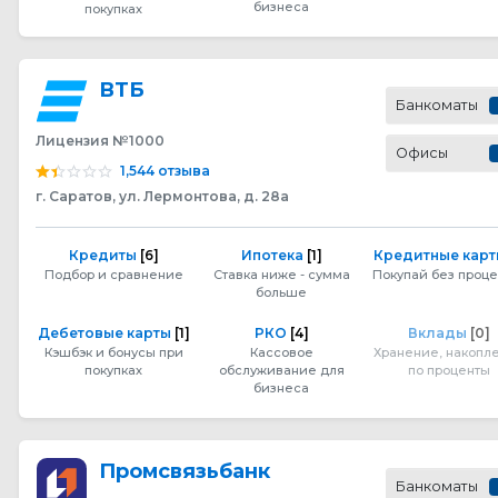
бизнеса
покупках
ВТБ
Банкоматы
Лицензия №1000
Офисы
1,544 отзыва
г. Саратов, ул. Лермонтова, д. 28а
Кредиты
[6]
Ипотека
[1]
Кредитные кар
Подбор и сравнение
Ставка ниже - сумма
Покупай без проце
больше
Дебетовые карты
[1]
РКО
[4]
Вклады
[0]
Кэшбэк и бонусы при
Кассовое
Хранение, накопл
покупках
обслуживание для
по проценты
бизнеса
Промсвязьбанк
Банкоматы