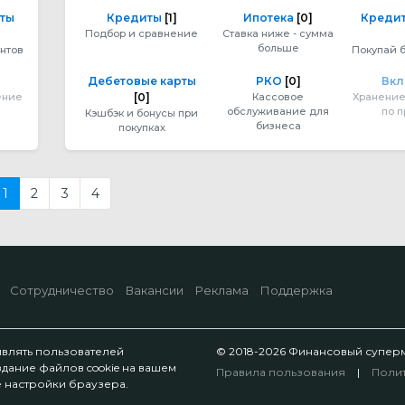
рты
Кредиты
[1]
Ипотека
[0]
Кредит
Подбор и сравнение
Ставка ниже - сумма
больше
нтов
Покупай 
Дебетовые карты
РКО
[0]
Вк
ение
[0]
Кассовое
Хранение
обслуживание для
по 
Кэшбэк и бонусы при
бизнеса
покупках
1
2
3
4
Сотрудничество
Вакансии
Реклама
Поддержка
ивлять пользователей
© 2018-2026 Финансовый суперма
здание файлов cookie на вашем
Правила пользования
|
Поли
те настройки браузера.