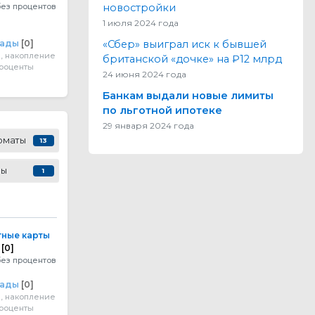
новостройки
без процентов
1 июля 2024 года
«Сбер» выиграл иск к бывшей
лады
[0]
, накопление
британской «дочке» на ₽12 млрд
проценты
24 июня 2024 года
Банкам выдали новые лимиты
по льготной ипотеке
29 января 2024 года
оматы
13
сы
1
ные карты
[0]
без процентов
лады
[0]
, накопление
проценты