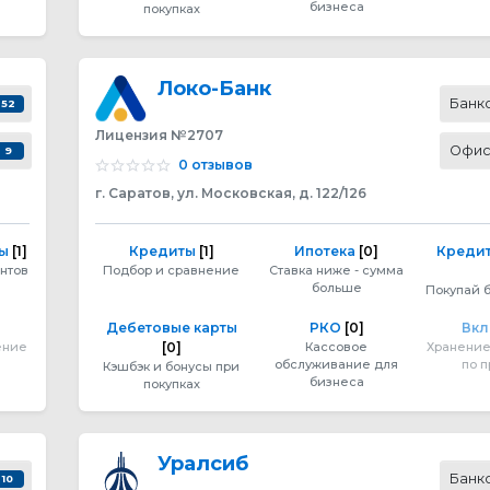
бизнеса
покупках
Локо-Банк
Банк
52
Лицензия №2707
Офи
9
0 отзывов
г. Саратов, ул. Московская, д. 122/126
ты
[1]
Кредиты
[1]
Ипотека
[0]
Кредит
нтов
Подбор и сравнение
Ставка ниже - сумма
больше
Покупай 
Дебетовые карты
РКО
[0]
Вк
ение
[0]
Кассовое
Хранение
обслуживание для
по 
Кэшбэк и бонусы при
бизнеса
покупках
Уралсиб
Банк
10