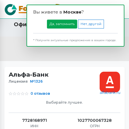
Вы живете в
Москвe
?
Офисы и банкоматы Альфа-Банка в
Да, запомнить
Нет, другой
Можайске
* Получите актуальные предложения в вашем городе.
Альфа-Банк
Лицензия
№1326
alfabank.ru
0 отзывов
Выбирайте лучшее.
7728168971
1027700067328
ИНН
ОГРН