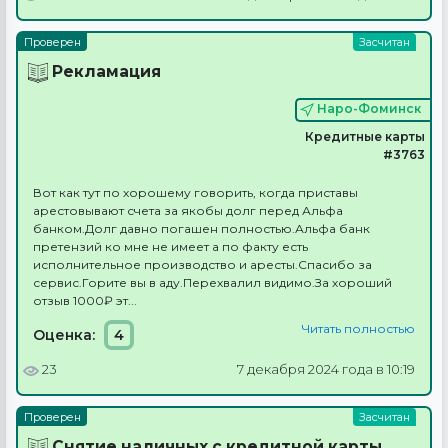
Рекламация
Наро-Фоминск
Кредитные карты
#3763
Вот как тут по хорошему говорить, когда приставы
арестовывают счета за якобы долг перед Альфа
банком.Долг давно погашен полностью.Альфа банк
претензий ко мне не имеет а по факту есть
исполнительное производство и аресты.Спасибо за
сервис.Горите вы в аду.Перехвалил видимо.За хороший
отзыв 1000₽ эт...
Читать полностью
Оценка:
4
23
7 декабря 2024 года в 10:19
Снятие наличных с кредитной карты