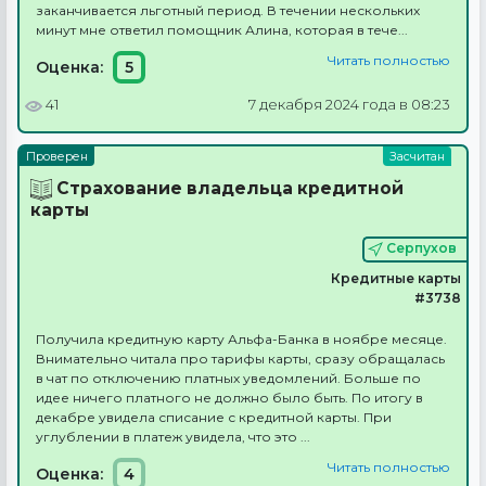
заканчивается льготный период. В течении нескольких
минут мне ответил помощник Алина, которая в тече...
Читать полностью
Оценка:
5
41
7 декабря 2024 года в 08:23
Страхование владельца кредитной
карты
Серпухов
Кредитные карты
#3738
Получила кредитную карту Альфа-Банка в ноябре месяце.
Внимательно читала про тарифы карты, сразу обращалась
в чат по отключению платных уведомлений. Больше по
идее ничего платного не должно было быть. По итогу в
декабре увидела списание с кредитной карты. При
углублении в платеж увидела, что это ...
Читать полностью
Оценка:
4