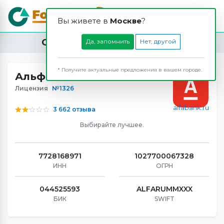
Вы живете в
Москвe
?
Отзывы о банке Альфа-Банк
Да, запомнить
Нет, другой
* Получите актуальные предложения в вашем городе.
Альфа-Банк
Лицензия
№1326
alfabank.ru
3 662 отзыва
Выбирайте лучшее.
7728168971
1027700067328
ИНН
ОГРН
044525593
ALFARUMMXXX
БИК
SWIFT