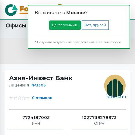
Вы живете в
Москвe
?
Офисы и банкоматы Азия-Инвест Банка в
Да, запомнить
Нет, другой
Суздале
* Получите актуальные предложения в вашем городе.
Азия-Инвест Банк
Лицензия
№3303
ai-bank.ru
0 отзывов
7724187003
1027739278973
ИНН
ОГРН