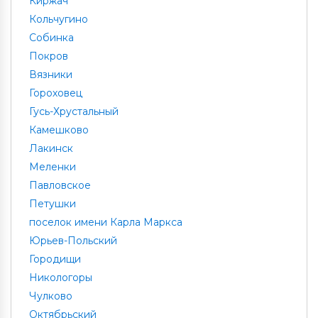
Киржач
Кольчугино
Собинка
Покров
Вязники
Гороховец
Гусь-Хрустальный
Камешково
Лакинск
Меленки
Павловское
Петушки
поселок имени Карла Маркса
Юрьев-Польский
Городищи
Никологоры
Чулково
Октябрьский