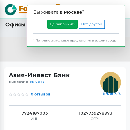
Вы живете в
Москвe
?
Офисы и банкоматы Азия-Инвест Банка в
Да, запомнить
Нет, другой
Собинке
* Получите актуальные предложения в вашем городе.
Азия-Инвест Банк
Лицензия
№3303
ai-bank.ru
0 отзывов
7724187003
1027739278973
ИНН
ОГРН