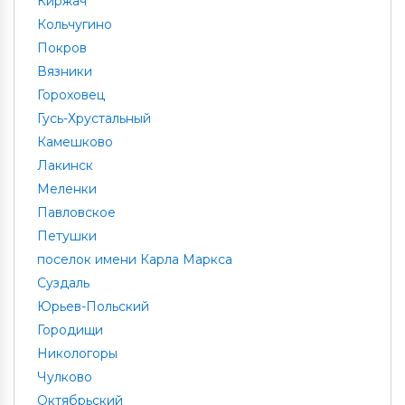
Киржач
Кольчугино
Покров
Вязники
Гороховец
Гусь-Хрустальный
Камешково
Лакинск
Меленки
Павловское
Петушки
поселок имени Карла Маркса
Суздаль
Юрьев-Польский
Городищи
Никологоры
Чулково
Октябрьский