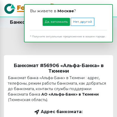
Вы живете в
Москвe
?
Банкомат АО «Альфа-Банк» в Тюмени
Да, запомнить
Нет, другой
* Получите актуальные предложения в вашем городе.
Банкомат #56906 «Альфа-Банка» в
Тюмени
Банкомат банка «Альфа-Банк» в Тюмени : адрес,
телефоны, режим работы банкомата, как добраться
до банкомата, контакты службы поддержки
банкомата банка
АО «Альфа-Банк» в Тюмени
(Тюменская область).
Адрес банкомата: