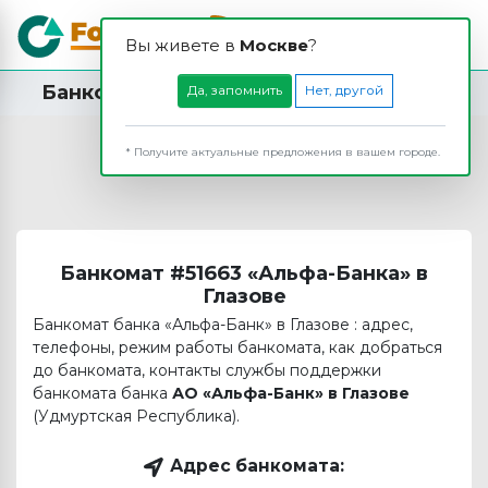
Вы живете в
Москвe
?
Банкомат АО «Альфа-Банк» в Глазове
Да, запомнить
Нет, другой
* Получите актуальные предложения в вашем городе.
Банкомат #51663 «Альфа-Банка» в
Глазове
Банкомат банка «Альфа-Банк» в Глазове : адрес,
телефоны, режим работы банкомата, как добраться
до банкомата, контакты службы поддержки
банкомата банка
АО «Альфа-Банк» в Глазове
(Удмуртская Республика).
Адрес банкомата: