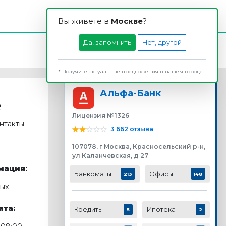
Вы живете в
Москвe
?
Да, запомнить
Нет, другой
* Получите актуальные предложения в вашем городе.
Альфа-Банк
е
Лицензия №1326
онтакты
3 662 отзыва
107078, г Москва, Красносельский р-н,
ул Каланчевская, д 27
мация:
Банкоматы
Офисы
213
148
ых.
та:
Кредиты
Ипотека
5
2