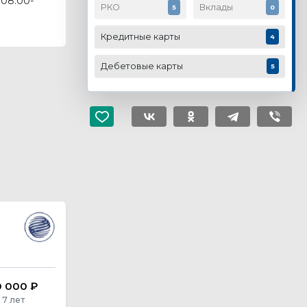
08:00-
РКО
Вклады
5
0
Кредитные карты
4
Дебетовые карты
5
Альфа-Банк
Кредит наличными
0 000 ₽
от 4%
до 7 500 000 ₽
 7 лет
годовых
на срок до 5 лет