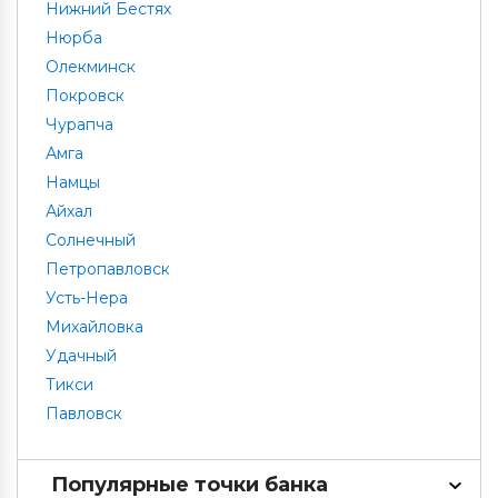
Нижний Бестях
Нюрба
Олекминск
Покровск
Чурапча
Амга
Намцы
Айхал
Солнечный
Петропавловск
Усть-Нера
Михайловка
Удачный
Тикси
Павловск
Популярные точки банка