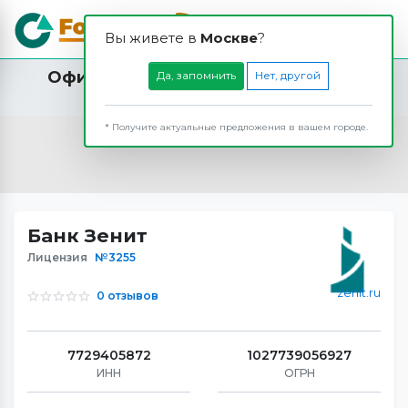
Вы живете в
Москвe
?
Офисы и банкоматы Банка Зенит в
Да, запомнить
Нет, другой
Сунтаре
* Получите актуальные предложения в вашем городе.
Банк Зенит
Лицензия
№3255
zenit.ru
0 отзывов
7729405872
1027739056927
ИНН
ОГРН