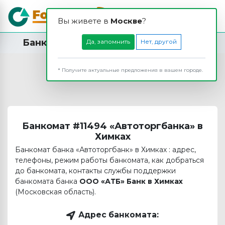
Вы живете в
Москвe
?
Банкомат ООО «АТБ» Банк в Химках
Да, запомнить
Нет, другой
* Получите актуальные предложения в вашем городе.
Банкомат #11494 «Автоторгбанка» в
Химках
Банкомат банка «Автоторгбанк» в Химках : адрес,
телефоны, режим работы банкомата, как добраться
до банкомата, контакты службы поддержки
банкомата банка
ООО «АТБ» Банк в Химках
(Московская область).
Адрес банкомата: